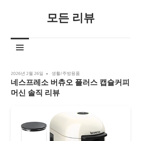
Skip
to
모든 리뷰
content
3
줄
요
약
리
2026년 2월 26일
생활/주방용품
뷰
네스프레소 버츄오 플러스 캡슐커피
머신 솔직 리뷰