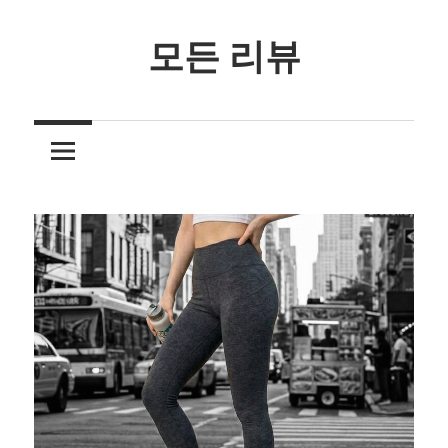
Skip
to
모든 리뷰
content
3
줄
요
약
리
뷰