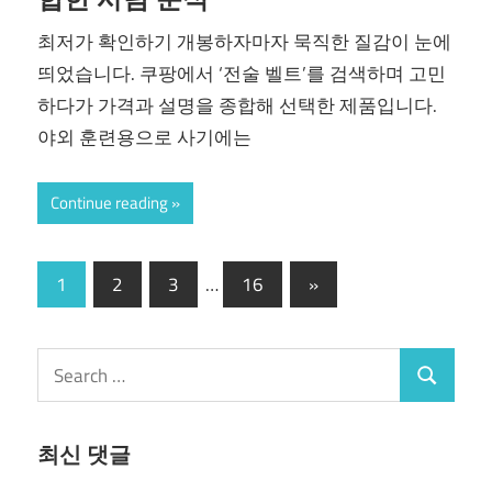
최저가 확인하기 개봉하자마자 묵직한 질감이 눈에
띄었습니다. 쿠팡에서 ‘전술 벨트’를 검색하며 고민
하다가 가격과 설명을 종합해 선택한 제품입니다.
야외 훈련용으로 사기에는
Continue reading
글
Next
1
2
3
…
16
»
Posts
페
이
Search
Search
for:
지
매
최신 댓글