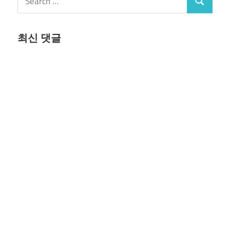
Search
for:
지
매
최신 댓글
김