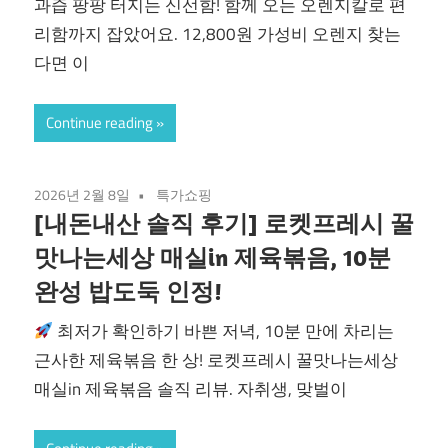
과즙 팡팡 터지는 신선함! 함께 오는 오렌지칼로 편
리함까지 잡았어요. 12,800원 가성비 오렌지 찾는
다면 이
Continue reading
2026년 2월 8일
특가쇼핑
[내돈내산 솔직 후기] 로켓프레시 꿀
맛나는세상 매실in 제육볶음, 10분
완성 밥도둑 인정!
최저가 확인하기 바쁜 저녁, 10분 만에 차리는
근사한 제육볶음 한 상! 로켓프레시 꿀맛나는세상
매실in 제육볶음 솔직 리뷰. 자취생, 맞벌이