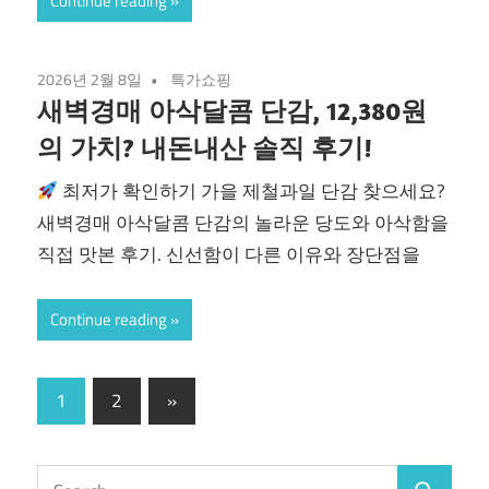
Continue reading
2026년 2월 8일
특가쇼핑
새벽경매 아삭달콤 단감, 12,380원
의 가치? 내돈내산 솔직 후기!
최저가 확인하기 가을 제철과일 단감 찾으세요?
새벽경매 아삭달콤 단감의 놀라운 당도와 아삭함을
직접 맛본 후기. 신선함이 다른 이유와 장단점을
Continue reading
글
Next
1
2
»
Posts
페
이
Search