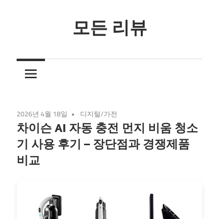
Skip
to
모든 리뷰
content
3
줄
요
약
리
2026년 4월 18일
디지털/가전
뷰
차이슨 AI 자동 충전 먼지 비움 청소
기 사용 후기 – 장단점과 경쟁제품
비교