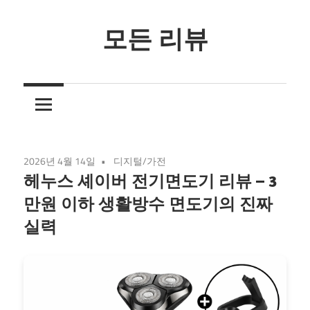
Skip
to
모든 리뷰
content
3
줄
요
약
리
2026년 4월 14일
디지털/가전
뷰
헤누스 셰이버 전기면도기 리뷰 – 3
만원 이하 생활방수 면도기의 진짜
실력