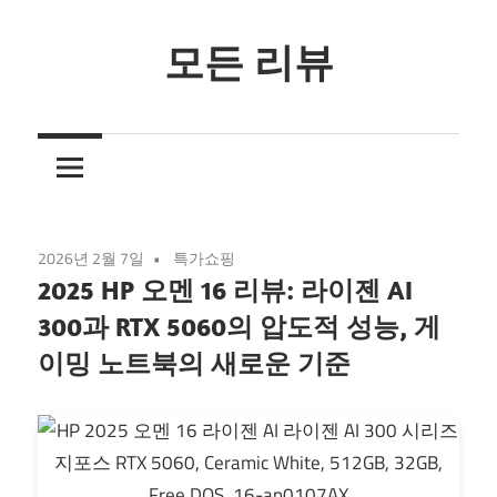
Skip
to
모든 리뷰
content
3
줄
요
약
리
2026년 2월 7일
특가쇼핑
뷰
2025 HP 오멘 16 리뷰: 라이젠 AI
300과 RTX 5060의 압도적 성능, 게
이밍 노트북의 새로운 기준