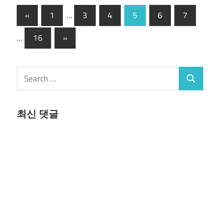
글
Previous
«
1
…
3
4
5
6
7
Posts
페
Next
…
16
»
이
Posts
지
Search
Search
매
for:
김
최신 댓글