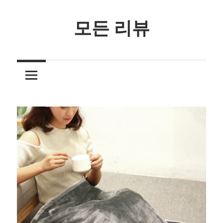
Skip
to
모든 리뷰
content
3
줄
요
약
리
뷰