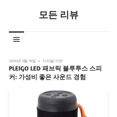
Skip
to
모든 리뷰
content
3
줄
요
약
리
2026년 3월 16일
디지털/가전
뷰
PLEIGO LED 패브릭 블루투스 스피
커: 가성비 좋은 사운드 경험