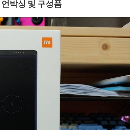
 언박싱 및 구성품