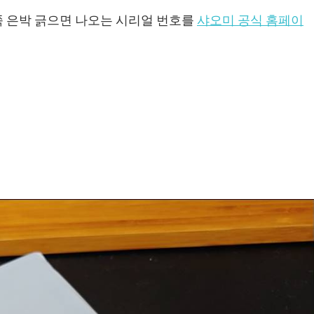
쪽 은박 긁으면 나오는 시리얼 번호를
샤오미 공식 홈페이