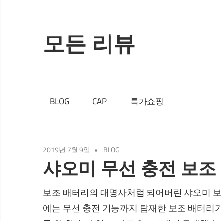
Skip
to
content
모든 리뷰
3
줄
요
BLOG
CAP
특가쇼핑
약
리
뷰
2019년 7월 9일
BLOG
샤오미 무선 충전 보조 
보조 배터리의 대명사처럼 되어버린 샤오미 보
에는 무선 충전 기능까지 탑재한 보조 배터리가